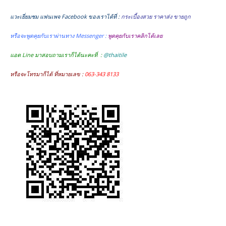
แวะเยี่ยมชม แฟนเพจ Facebook ของเราได้ที่ :
กระเบื้องสวย ราคาส่ง ขายถูก
หรือจะพูดคุยกับเราผ่านทาง Messenger :
พูดคุยกับเราคลิกได้เลย
แอด Line มาสอบถามเราก็ได้นะคะที่ :
@thaitile
หรือจะโทรมาก็ได้ ที่หมายเลข :
063-343 8133