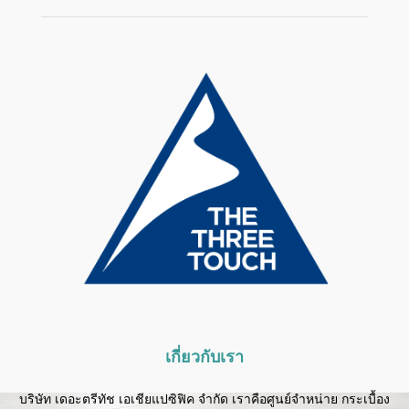
เกี่ยวกับเรา
บริษัท เดอะตรีทัช เอเชียแปซิฟิค จำกัด เราคือศูนย์จำหน่าย กระเบื้อง