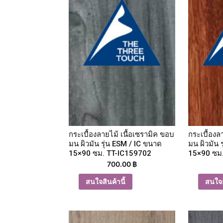
กระเบื้องลายไม้ เนื้อเซรามิค ขอบ
กระเบื้องล
มน ผิวมัน รุ่น ESM / IC ขนาด
มน ผิวมัน 
15×90 ซม. TT-IC159702
15×90 ซม
700.00
฿
สนใจสินค้านี้
สนใจส