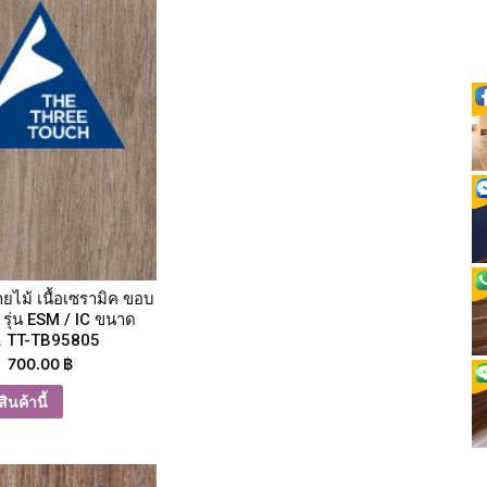
ายไม้ เนื้อเซรามิค ขอบ
 รุ่น ESM / IC ขนาด
. TT-TB95805
700.00
฿
ินค้านี้