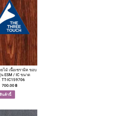
ายไม้ เนื้อเซรามิค ขอบ
รุ่น ESM / IC ขนาด
. TT-IC159706
700.00
฿
ินค้านี้