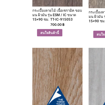
กระเบื้องลายไม้ เนื้อเซรามิค ขอบ
กระเบื้องล
มน ผิวมัน รุ่น ESM / IC ขนาด
มน ผิวมัน 
15×90 ซม. TT-IC-915053
15×90 ซม
700.00
฿
สนใจสินค้านี้
สนใจส