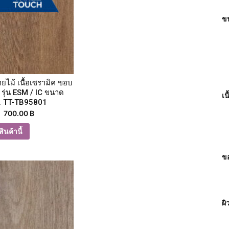
ขน
ายไม้ เนื้อเซรามิค ขอบ
 รุ่น ESM / IC ขนาด
เน
. TT-TB95801
700.00
฿
ินค้านี้
ขอ
ผิ