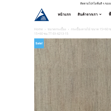
ติดตามโปรโมชั่นดี ๆ ขอ
ศูนย์
หน้าแรก
สินค้าจากเรา
พ
จำหน่าย
Home
ขนาดกระเบื้อง
กระเบื้องลายไม้ ขนาด 15×60 ซ
15×60 ซม.TT-EX-6213-15
Sale!
กระเบื้อง
ลายไม้
คุณภาพ
ราคา
ถูก